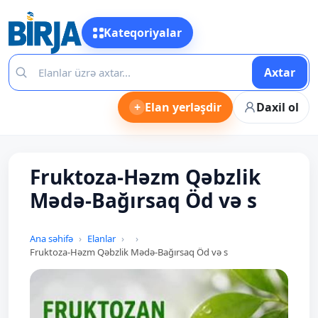
Kateqoriyalar
Axtar
+
Elan yerləşdir
Daxil ol
Fruktoza-Həzm Qəbzlik
Mədə-Bağırsaq Öd və s
Ana səhifə
Elanlar
Fruktoza-Həzm Qəbzlik Mədə-Bağırsaq Öd və s