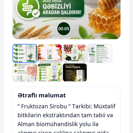
Ətraflı məlumat
“ Fruktozan Sirobu ” Tərkibi: Müxtəlif
bitkilərin ekstraktından tam təbii və
Alman biomühəndislik yolu ilə
alınmış sirop şəklinə salınmış qida