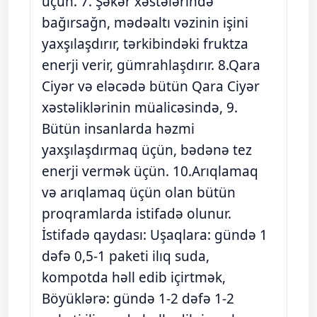
üçün. 7. Şəkər xəstələrində
bağırsağn, mədəaltı vəzinin işini
yaxşılaşdırır, tərkibindəki fruktza
enerji verir, gümrahlaşdırır. 8.Qara
Ciyər və eləcədə bütün Qara Ciyər
xəstəliklərinin müalicəsində, 9.
Bütün insanlarda həzmi
yaxşılaşdırmaq üçün, bədənə tez
enerji vermək üçün. 10.Arıqlamaq
və arıqlamaq üçün olan bütün
proqramlarda istifadə olunur.
İstifadə qaydası: Uşaqlara: gündə 1
dəfə 0,5-1 paketi ilıq suda,
kompotda həll edib içirtmək,
Böyüklərə: gündə 1-2 dəfə 1-2