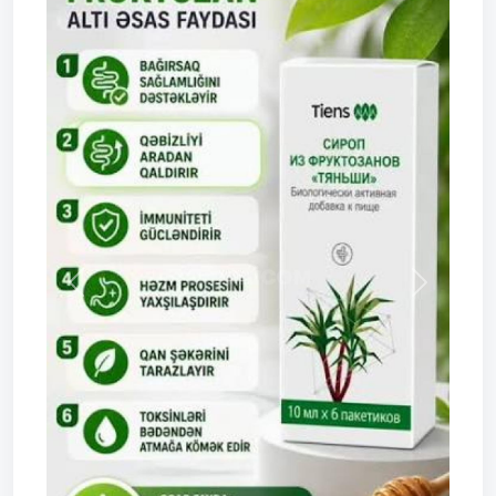
Prev
Next