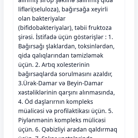
lifləri(seluloza), bağırsağa xeyirli
olan bakteriyalar
(bifidobakteriyalar), təbii fruktoza
şirəsi. İstifadə üçün göstərişlər : 1.
Bağırsağı şlaklardan, toksinlərdən,
qida qalıqlarından təmizləmək
üçün. 2. Artıq xolesterinin
bağırsaqlarda sorulmasını azaldır,
3.Ürək-Damar və Beyin-Damar
xəstəliklərinin qarşını alınmasında,
4. Öd daşlarırnın kompleks
müalicəsi və profilaktikası üçün. 5.
Piylənmənin kompleks mülicəsi
üçün. 6. Qəbizliyi aradan qaldırmaq