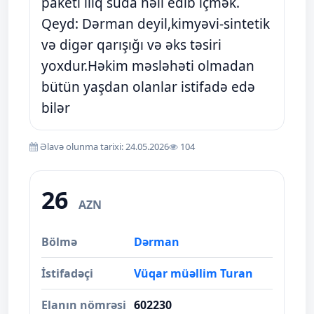
paketi iliq suda həll edib içmək.
Qeyd: Dərman deyil,kimyəvi-sintetik
və digər qarışığı və əks təsiri
yoxdur.Həkim məsləhəti olmadan
bütün yaşdan olanlar istifadə edə
bilər
Əlavə olunma tarixi: 24.05.2026
104
26
AZN
Bölmə
Dərman
İstifadəçi
Vüqar müəllim Turan
Elanın nömrəsi
602230