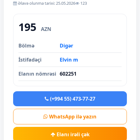
Əlavə olunma tarixi: 25.05.2026
123
195
AZN
Bölmə
Digər
İstifadəçi
Elvin m
Elanın nömrəsi
602251
(+994 55) 473-77-27
WhatsApp ilə yazın
Elanı irəli çək