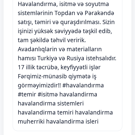
Havalandırma, isitmə və soyutma
sistemlərinin Topdan və Pərakəndə
satışı, təmiri və quraşdırılması. Sizin
işinizi yüksək səviyyədə təşkil edib,
tam şəkildə təhvil veririk.
Avadanlıqlarin və materialların
hamısı Turkiyə və Rusiya istehsalıdır.
17 illik təcrübə, keyfiyyətli işlər
Fərqimiz-münasib qiymətə iş
görməyimizdir!! #havalandırma
#temir #isitmə havalandirma
havalandirma sistemleri
havalandirma temiri havalandirma
muherriki havalandirma isleri