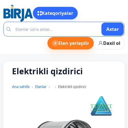
Kateqoriyalar
Axtar
+
Elan yerləşdir
Daxil ol
Elektrikli qizdirici
Ana səhifə
Elanlar
Elektrikli qizdirici