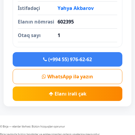
İstifadəçi
Yəhya Akbarov
Elanın nömrəsi
602395
Otaq sayı
1
(+994 55) 976-62-62
WhatsApp ilə yazın
Elanı irəli çək
© Birja — elanlar lövhəsi. Bütün hüquqları qorunur
Birja saytında bütün loqotiplər və əmtəə nişanları onların yiyələrinə məxsusdur.