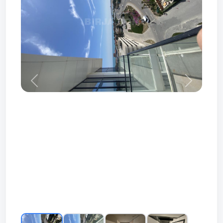
Prev
Next