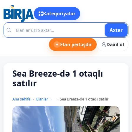
Kateqoriyalar
Axtar
+
Elan yerləşdir
Daxil ol
Sea Breeze-də 1 otaqlı
satılır
Ana səhifə
Elanlar
Sea Breeze-də 1 otaqlı satılır