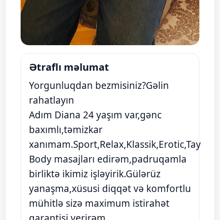
Ətraflı məlumat
Yorgunluqdan bezmisiniz?Gəlin
rahatlayın
Adım Diana 24 yaşım var,gənc
baxımlı,təmizkar
xanımam.Sport,Relax,Klassik,Erotic,Tay
Body masajları edirəm,padruqamla
birliktə ikimiz işləyirik.Gülərüz
yanaşma,xüsusi diqqət və komfortlu
mühitlə sizə maximum istirahət
qarantisi verirəm