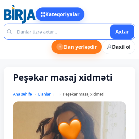
Kateqoriyalar
Axtar
+
Elan yerləşdir
Daxil ol
Peşəkar masaj xidməti
Ana səhifə
Elanlar
Peşəkar masaj xidməti