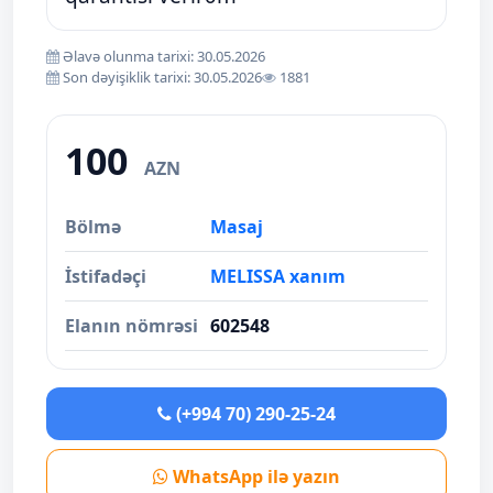
Əlavə olunma tarixi: 30.05.2026
Son dəyişiklik tarixi: 30.05.2026
1881
100
AZN
Bölmə
Masaj
İstifadəçi
MELISSA xanım
Elanın nömrəsi
602548
(+994 70) 290-25-24
WhatsApp ilə yazın