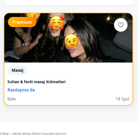
Premium
Masaj
Sultan & fərdi masaj Xidmətləri
Razılaşma ilə
Bakı
18 İyul
© Birja — elanlar lövhəsi. Bütün hüquqları qorunur