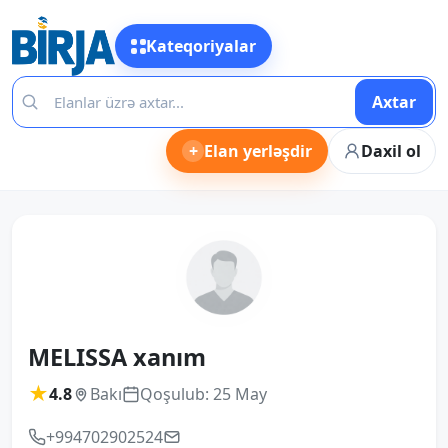
Kateqoriyalar
Axtar
+
Elan yerləşdir
Daxil ol
MELISSA xanım
★
4.8
Bakı
Qoşulub: 25 May
+994702902524