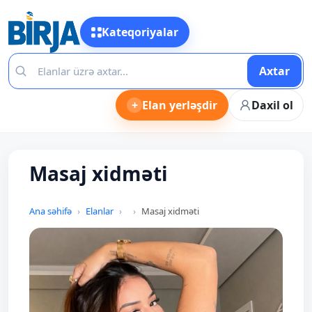
Kateqoriyalar
Axtar
+
Elan yerləşdir
Daxil ol
Masaj xidməti
Ana səhifə
Elanlar
Masaj xidməti