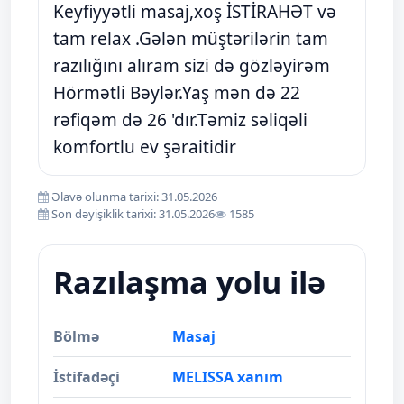
Keyfiyyətli masaj,xoş İSTİRAHƏT və
tam relax .Gələn müştərilərin tam
razılığını alıram sizi də gözləyirəm
Hörmətli Bəylər.Yaş mən də 22
rəfiqəm də 26 'dır.Təmiz səliqəli
komfortlu ev şəraitidir
Əlavə olunma tarixi: 31.05.2026
Son dəyişiklik tarixi: 31.05.2026
1585
Razılaşma yolu ilə
Bölmə
Masaj
İstifadəçi
MELISSA xanım