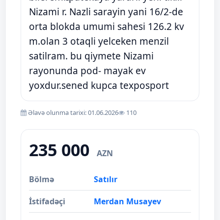
Nizami r. Nazli sarayin yani 16/2-de
orta blokda umumi sahesi 126.2 kv
m.olan 3 otaqli yelceken menzil
satilram. bu qiymete Nizami
rayonunda pod- mayak ev
yoxdur.sened kupca texposport
Əlavə olunma tarixi: 01.06.2026
110
235 000
AZN
Bölmə
Satılır
İstifadəçi
Merdan Musayev