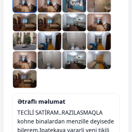
Ətraflı məlumat
TECİLİ SATİRAM..RAZILASMAQLA
kohne binalardan menzille deyisede
bilerem.Ipatekaya yararli yeni tikili