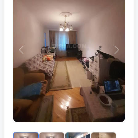
Prev
Next