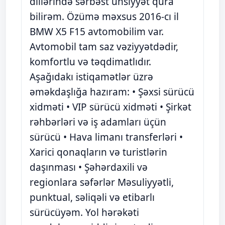
dillərində sərbəst ünsiyyət qura
bilirəm. Özümə məxsus 2016-cı il
BMW X5 F15 avtomobilim var.
Avtomobil tam saz vəziyyətdədir,
komfortlu və təqdimatlıdır.
Aşağıdakı istiqamətlər üzrə
əməkdaşlığa hazıram: • Şəxsi sürücü
xidməti • VIP sürücü xidməti • Şirkət
rəhbərləri və iş adamları üçün
sürücü • Hava limanı transferləri •
Xarici qonaqların və turistlərin
daşınması • Şəhərdaxili və
regionlara səfərlər Məsuliyyətli,
punktual, səliqəli və etibarlı
sürücüyəm. Yol hərəkəti