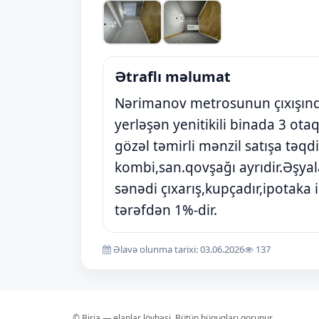
Ətraflı məlumat
Nərimanov metrosunun çıxışınd
yerləşən yenitikili binada 3 ota
gözəl təmirli mənzil satışa təqdi
kombi,san.qovşağı ayrıdir.Əşya
sənədi çıxarış,kupçadır,ipotaka il
tərəfdən 1%-dir.
Əlavə olunma tarixi: 03.06.2026
137
© Birja — elanlar lövhəsi. Bütün hüquqları qorunur