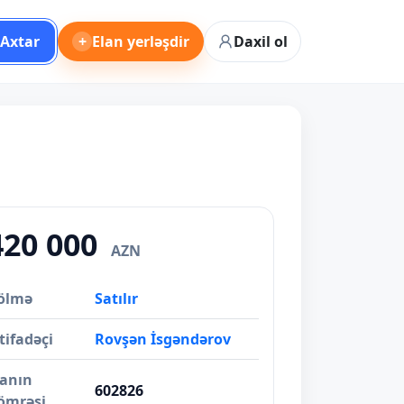
Axtar
+
Elan yerləşdir
Daxil ol
420 000
AZN
ölmə
Satılır
tifadəçi
Rovşən İsgəndərov
lanın
602826
ömrəsi