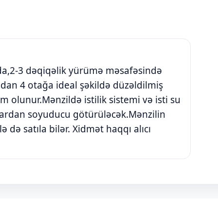
a,2-3 dəqiqəlik yürümə məsafəsində
qdan 4 otağa ideal şəkildə düzəldilmiş
m olunur.Mənzildə istilik sistemi və isti su
lardan soyuducu götürüləcək.Mənzilin
ə də satıla bilər. Xidmət haqqı alıcı