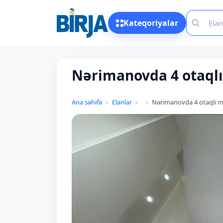
Kateqoriyalar
Nərimanovda 4 otaqlı 
Ana səhifə
Elanlar
Nərimanovda 4 otaqlı mən