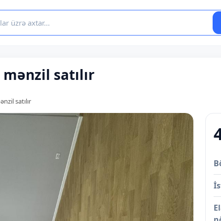
mənzil satılır
zil satılır
B
İs
E
n