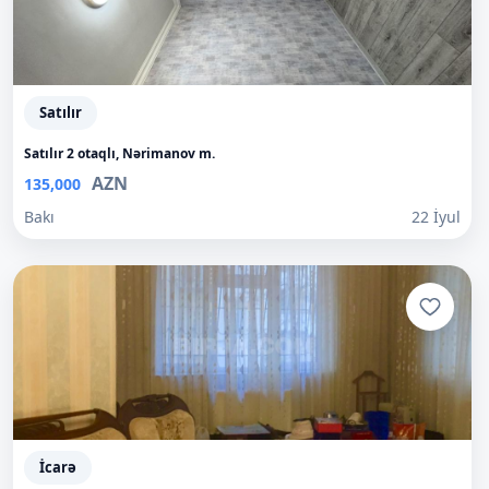
Satılır
Satılır 2 otaqlı, Nərimanov m.
AZN
135,000
Bakı
22 İyul
İcarə