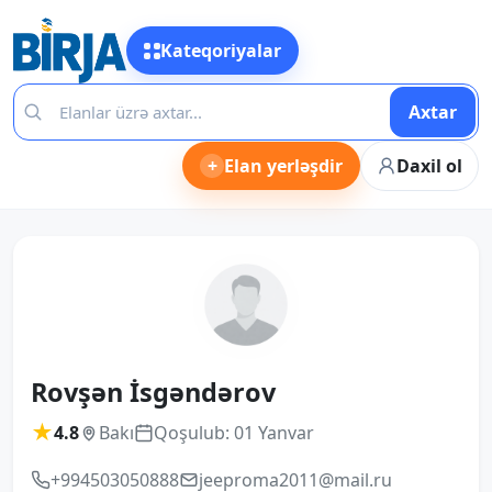
Kateqoriyalar
Axtar
+
Elan yerləşdir
Daxil ol
Rovşən İsgəndərov
★
4.8
Bakı
Qoşulub: 01 Yanvar
+994503050888
jeeproma2011@mail.ru