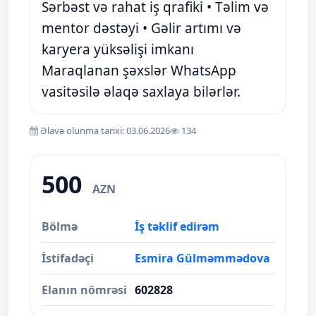
Sərbəst və rahat iş qrafiki • Təlim və
mentor dəstəyi • Gəlir artımı və
karyera yüksəlişi imkanı
Maraqlanan şəxslər WhatsApp
vasitəsilə əlaqə saxlaya bilərlər.
Əlavə olunma tarixi: 03.06.2026
134
500
AZN
Bölmə
İş təklif edirəm
İstifadəçi
Esmira Gülməmmədova
Elanın nömrəsi
602828