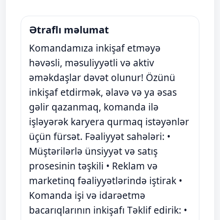
Ətraflı məlumat
Komandamıza inkişaf etməyə
həvəsli, məsuliyyətli və aktiv
əməkdaşlar dəvət olunur! Özünü
inkişaf etdirmək, əlavə və ya əsas
gəlir qazanmaq, komanda ilə
işləyərək karyera qurmaq istəyənlər
üçün fürsət. Fəaliyyət sahələri: •
Müştərilərlə ünsiyyət və satış
prosesinin təşkili • Reklam və
marketinq fəaliyyətlərində iştirak •
Komanda işi və idarəetmə
bacarıqlarının inkişafı Təklif edirik: •