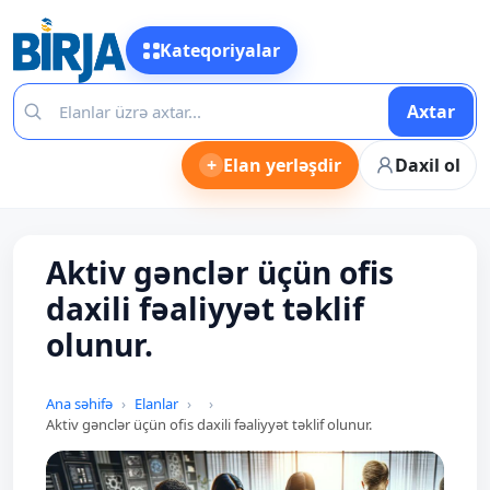
Kateqoriyalar
Axtar
+
Elan yerləşdir
Daxil ol
Aktiv gənclər üçün ofis
daxili fəaliyyət təklif
olunur.
Ana səhifə
Elanlar
Aktiv gənclər üçün ofis daxili fəaliyyət təklif olunur.