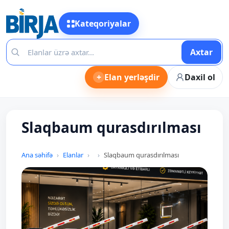
Kateqoriyalar
Axtar
+
Elan yerləşdir
Daxil ol
Slaqbaum qurasdırılması
Ana səhifə
Elanlar
Slaqbaum qurasdırılması