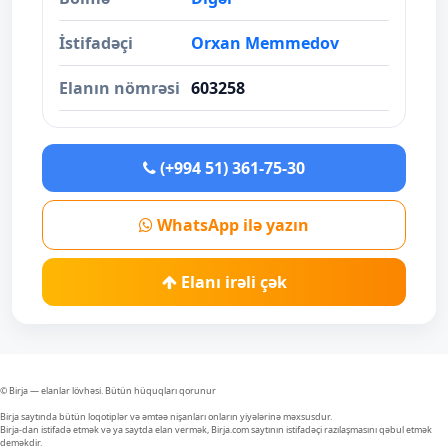
İstifadəçi
Orxan Memmedov
Elanın nömrəsi
603258
(+994 51) 361-75-30
WhatsApp ilə yazın
Elanı irəli çək
© Birja — elanlar lövhəsi. Bütün hüquqları qorunur
Birja saytında bütün loqotiplər və əmtəə nişanları onların yiyələrinə məxsusdur.
Birja-dan istifadə etmək və ya saytda elan vermək, Birja.com saytının istifadəçi razılaşmasını qəbul etmək
deməkdir.