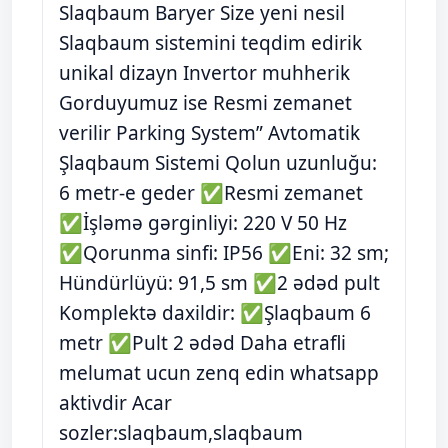
Slaqbaum Baryer Size yeni nesil
Slaqbaum sistemini teqdim edirik
unikal dizayn Invertor muhherik
Gorduyumuz ise Resmi zemanet
verilir Parking System” Avtomatik
Şlaqbaum Sistemi Qolun uzunluğu:
6 metr-e geder ✅Resmi zemanet
✅İşləmə gərginliyi: 220 V 50 Hz
✅Qorunma sinfi: IP56 ✅Eni: 32 sm;
Hündürlüyü: 91,5 sm ✅2 ədəd pult
Komplektə daxildir: ✅Şlaqbaum 6
metr ✅Pult 2 ədəd Daha etrafli
melumat ucun zenq edin whatsapp
aktivdir Acar
sozler:slaqbaum,slaqbaum