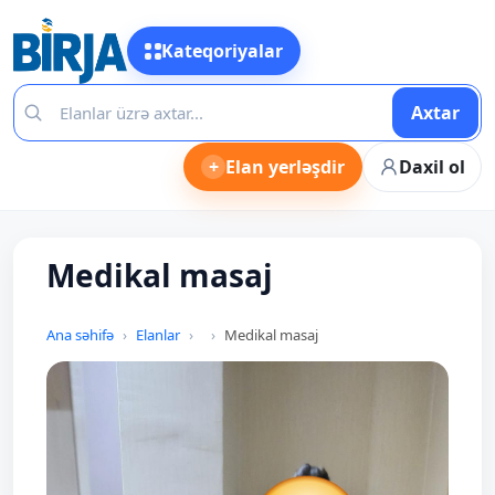
Kateqoriyalar
Axtar
+
Elan yerləşdir
Daxil ol
Medikal masaj
Ana səhifə
Elanlar
Medikal masaj