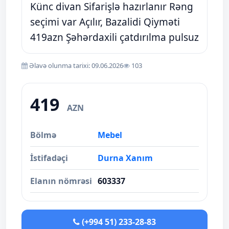
Künc divan Sifarişlə hazırlanır Rəng
seçimi var Açılır, Bazalidi Qiyməti
419azn Şəhərdaxili çatdırılma pulsuz
Əlavə olunma tarixi: 09.06.2026
103
419
AZN
Bölmə
Mebel
İstifadəçi
Durna Xanım
Elanın nömrəsi
603337
(+994 51) 233-28-83