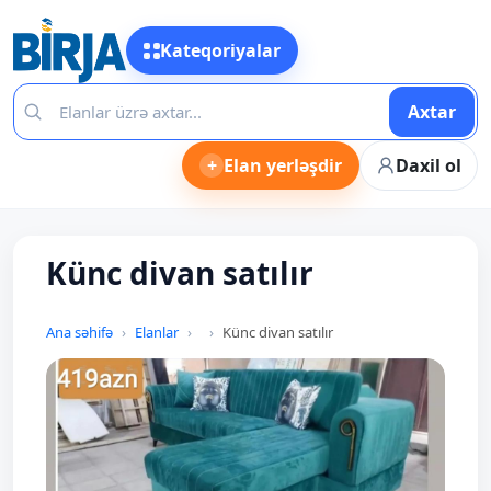
Kateqoriyalar
Axtar
+
Elan yerləşdir
Daxil ol
Künc divan satılır
Ana səhifə
Elanlar
Künc divan satılır