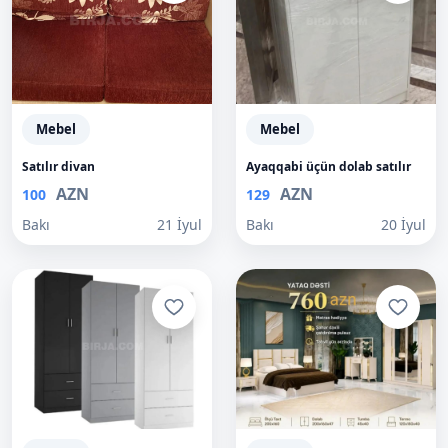
Mebel
Mebel
Satılır divan
Ayaqqabi üçün dolab satılır
AZN
AZN
100
129
Bakı
21 İyul
Bakı
20 İyul