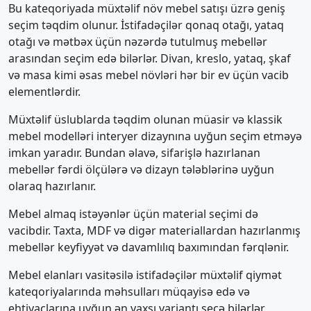
Bu kateqoriyada müxtəlif növ mebel satışı üzrə geniş
seçim təqdim olunur. İstifadəçilər qonaq otağı, yataq
otağı və mətbəx üçün nəzərdə tutulmuş mebellər
arasından seçim edə bilərlər. Divan, kreslo, yataq, şkaf
və masa kimi əsas mebel növləri hər bir ev üçün vacib
elementlərdir.
Müxtəlif üslublarda təqdim olunan müasir və klassik
mebel modelləri interyer dizaynına uyğun seçim etməyə
imkan yaradır. Bundan əlavə, sifarişlə hazırlanan
mebellər fərdi ölçülərə və dizayn tələblərinə uyğun
olaraq hazırlanır.
Mebel almaq istəyənlər üçün material seçimi də
vacibdir. Taxta, MDF və digər materiallardan hazırlanmış
mebellər keyfiyyət və davamlılıq baxımından fərqlənir.
Mebel elanları vasitəsilə istifadəçilər müxtəlif qiymət
kateqoriyalarında məhsulları müqayisə edə və
ehtiyaclarına uyğun ən yaxşı variantı seçə bilərlər.