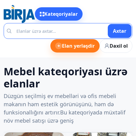
Kateqoriyalar
Axtar
+
Elan yerləşdir
Daxil ol
Mebel kateqoriyası üzrə
elanlar
Düzgün seçilmiş ev mebelləri və ofis mebeli
məkanın həm estetik görünüşünü, həm də
funksionallığını artırır.Bu kateqoriyada müxtəlif
növ mebel satışı üzrə geniş