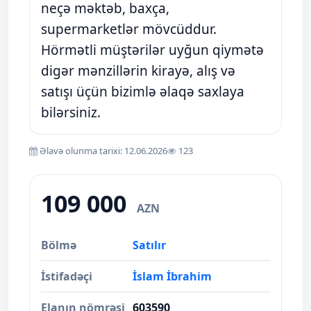
neçə məktəb, baxça,
supermarketlər mövcüddur.
Hörmətli müştərilər uyğun qiymətə
digər mənzillərin kirayə, alış və
satışı üçün bizimlə əlaqə saxlaya
bilərsiniz.
Əlavə olunma tarixi: 12.06.2026
123
109 000
AZN
Bölmə
Satılır
İstifadəçi
İslam İbrahim
Elanın nömrəsi
603590