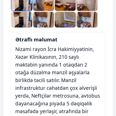
Ətraflı məlumat
Nizami rayon İcra Hakimiyyətinin,
Xəzər Klinikasının, 210 saylı
məktəbin yanında 1 otaqdan 2
otağa düzəlmə mənzil əşyalarla
birlikdə təcili satılır. Mənzil
infrastruktur cəhətdən çox əlverişli
yerdə, Neftçilər metrosuna, avtobus
dayanacağına piyada 5 dəqiqəlik
məsafədə yerləşir, ətrafında bir