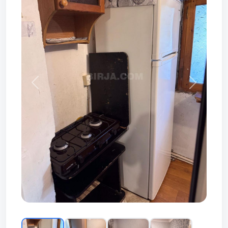
Prev
Next