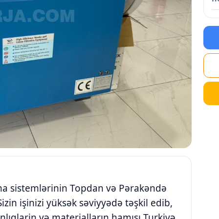
ma sistemlərinin Topdan və Pərakəndə
Sizin işinizi yüksək səviyyədə təşkil edib,
anlıqlarin və materialların hamısı Turkiyə