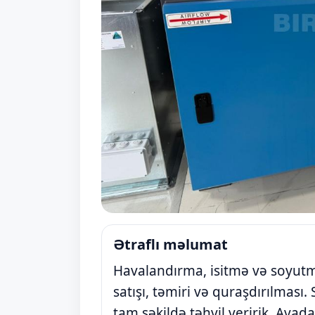
Ətraflı məlumat
Havalandırma, isitmə və soyut
satışı, təmiri və quraşdırılması. 
tam şəkildə təhvil veririk. Avad