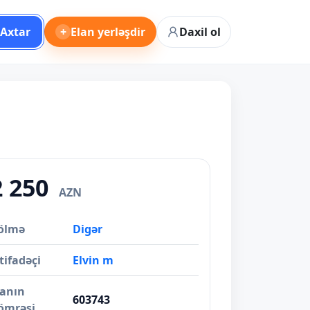
Axtar
+
Elan yerləşdir
Daxil ol
2 250
AZN
ölmə
Digər
tifadəçi
Elvin m
lanın
603743
ömrəsi