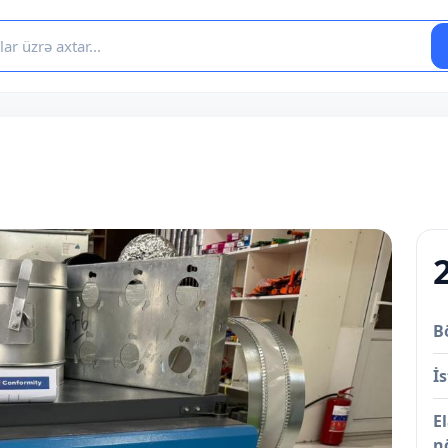
B
İs
E
n