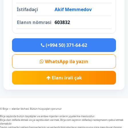
İstifadəçi
Akif Memmedov
Elanın nömrəsi
603832
(+994 50) 371-64-62
WhatsApp ilə yazın
Elanı irəli çək
© Birja — elanlar lövhəsi. Bütün hüquqları qorunur
Birja saytında bütün loqotiplər və əmtəə nişanları onların yiyələrinə məxsusdur.
Birja-dan istifadə etmək və ya saytda elan vermək, Birja.com saytının istifadəçi razılaşmasını qəbul etmək
deməkdir.
Saytın rəhbərliyi reklam bannerlərinin və yerləşdirilmiş elanların məzmununa görə məsuliyyət daşımır.