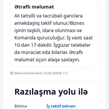
Ətraflı məlumat
Ali təhsilli və təcrübəli gənclərə
əməkdaşlıq təklif olunur./Biznes
işinin təşkili, idarə olunması və
Komanda quruculuğu/. İş vaxtı saat
10-dan 17-dəkdir. İşgüzar tələbələr
də müraciət edə bilərlər. Ətraflı
məlumat üçün əlaqə saxlayın.
Əlavə olunma tarixi: 16.06.2026
112
Razılaşma yolu ilə
Bölmə
İş təklif edirəm