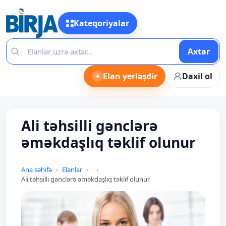
Kateqoriyalar
Axtar
+
Elan yerləşdir
Daxil ol
Ali təhsilli gənclərə
əməkdaşlıq təklif olunur
Ana səhifə
Elanlar
Ali təhsilli gənclərə əməkdaşlıq təklif olunur