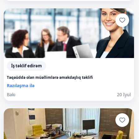
İş təklif edirəm
Təqaüddə olan müəllimlərə əməkdaşlıq təklifi
Razılaşma ilə
Bakı
20 İyul