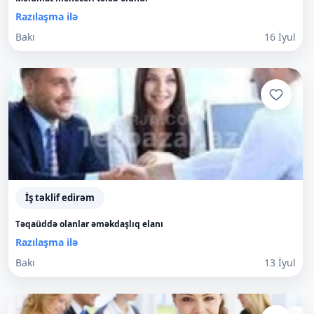
Razılaşma ilə
Bakı
16 İyul
İş təklif edirəm
Təqaüddə olanlar əməkdaşlıq elanı
Razılaşma ilə
Bakı
13 İyul