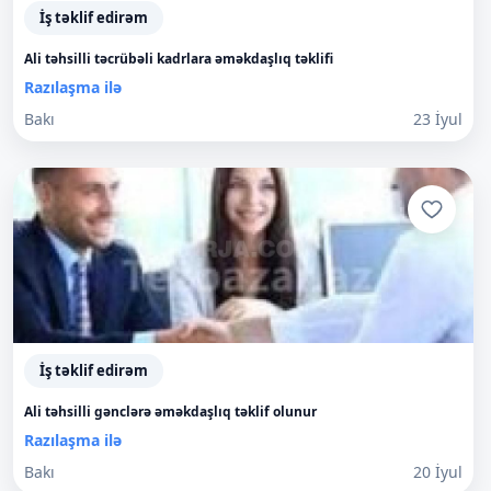
İş təklif edirəm
Ali təhsilli təcrübəli kadrlara əməkdaşlıq təklifi
Razılaşma ilə
Bakı
23 İyul
İş təklif edirəm
Ali təhsilli gənclərə əməkdaşlıq təklif olunur
Razılaşma ilə
Bakı
20 İyul