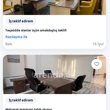
İş təklif edirəm
Təqaüddə olanlar üçün əməkdaşlıq təklifi
Razılaşma ilə
Bakı
16 İyul
İş təklif edirəm
Məlumat meneceri tələb olunur