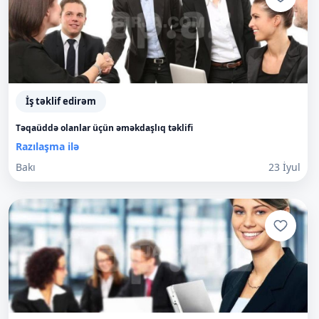
İş təklif edirəm
Təqaüddə olanlar üçün əməkdaşlıq təklifi
Razılaşma ilə
Bakı
23 İyul