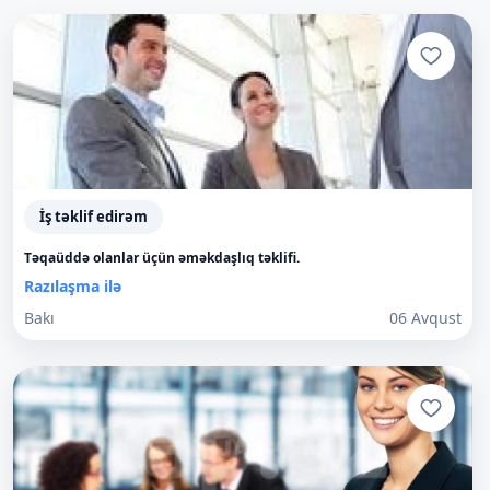
İş təklif edirəm
Təqaüddə olanlar üçün əməkdaşlıq təklifi.
Razılaşma ilə
Bakı
06 Avqust