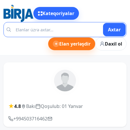
Kateqoriyalar
Axtar
+
Elan yerləşdir
Daxil ol
★
4.8
Bakı
Qoşulub: 01 Yanvar
+994503716462