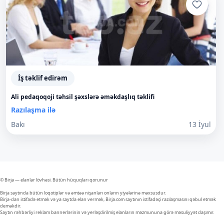
İş təklif edirəm
Ali pedaqoqoji təhsil şəxslərə əməkdaşlıq təklifi
Razılaşma ilə
Bakı
13 İyul
© Birja — elanlar lövhəsi. Bütün hüquqları qorunur
Birja saytında bütün loqotiplər və əmtəə nişanları onların yiyələrinə məxsusdur.
Birja-dan istifadə etmək və ya saytda elan vermək, Birja.com saytının istifadəçi razılaşmasını qəbul etmək
deməkdir.
Saytın rəhbərliyi reklam bannerlərinin və yerləşdirilmiş elanların məzmununa görə məsuliyyət daşımır.