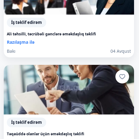
İş təklif edirəm
Ali təhsilli, təcrübəli gənclərə əməkdaşlıq təklifi
Razılaşma ilə
Bakı
04 Avqust
İş təklif edirəm
Təqaüddə olanlar üçün əməkdaşlıq təklifi