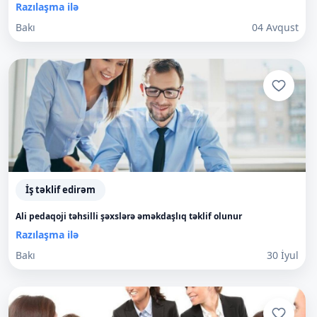
Razılaşma ilə
Bakı
04 Avqust
İş təklif edirəm
Ali pedaqoji təhsilli şəxslərə əməkdaşlıq təklif olunur
Razılaşma ilə
Bakı
30 İyul