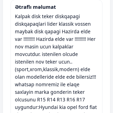
Ətraflı məlumat
Kalpak disk teker diskqapagi
diskqapaqlari lider klassik vossen
maybak disk qapagi Hazirda elde
var !!!!!!!!! Hazirda elde var !!!!!!!!! Her
nov masin ucun kalpaklar
movcutdur. istenilen olcude
istenilen nov teker ucun..
(sport,xrom,klassik,modern) elde
olan modelleride elde ede bilersiz!!!
whatsap nomremiz ile elaqe
saxlayin marka gonderin teker
olcusunu R15 R14 R13 R16 R17
uygundur:Hyundai kia opel ford fiat