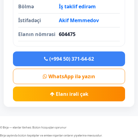
Bölmə
İş təklif edirəm
İstifadəçi
Akif Memmedov
Elanın nömrəsi
604475
(+994 50) 371-64-62
WhatsApp ilə yazın
Elanı irəli çək
© Birja — elanlar lövhəsi. Bütün hüquqları qorunur
Birja saytında bütün loqotiplər və əmtəə nişanları onların yiyələrinə məxsusdur.