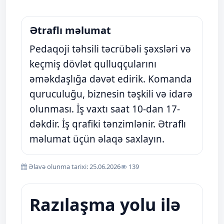
Ətraflı məlumat
Pedaqoji təhsili təcrübəli şəxsləri və
keçmiş dövlət qulluqçularını
əməkdaşlığa dəvət edirik. Komanda
quruculuğu, biznesin təşkili və idarə
olunması. İş vaxtı saat 10-dan 17-
dəkdir. İş qrafiki tənzimlənir. Ətraflı
məlumat üçün əlaqə saxlayın.
Əlavə olunma tarixi: 25.06.2026
139
Razılaşma yolu ilə