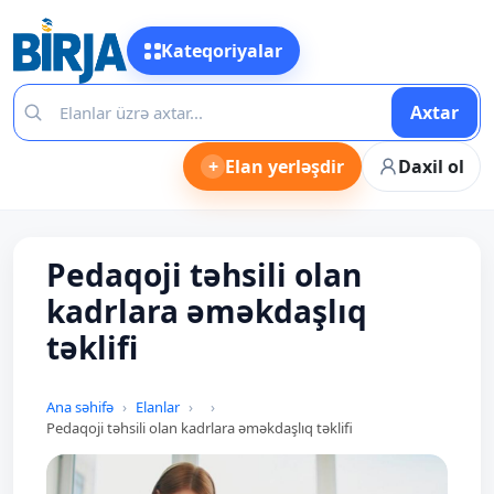
Kateqoriyalar
Axtar
+
Elan yerləşdir
Daxil ol
Pedaqoji təhsili olan
kadrlara əməkdaşlıq
təklifi
Ana səhifə
Elanlar
Pedaqoji təhsili olan kadrlara əməkdaşlıq təklifi