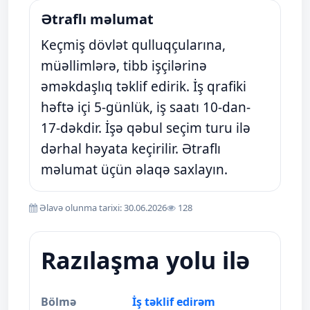
Ətraflı məlumat
Keçmiş dövlət qulluqçularına,
müəllimlərə, tibb işçilərinə
əməkdaşlıq təklif edirik. İş qrafiki
həftə içi 5-günlük, iş saatı 10-dan-
17-dəkdir. İşə qəbul seçim turu ilə
dərhal həyata keçirilir. Ətraflı
məlumat üçün əlaqə saxlayın.
Əlavə olunma tarixi: 30.06.2026
128
Razılaşma yolu ilə
Bölmə
İş təklif edirəm