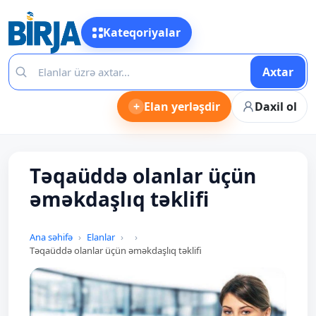
Kateqoriyalar
Axtar
+
Elan yerləşdir
Daxil ol
Təqaüddə olanlar üçün
əməkdaşlıq təklifi
Ana səhifə
Elanlar
Təqaüddə olanlar üçün əməkdaşlıq təklifi