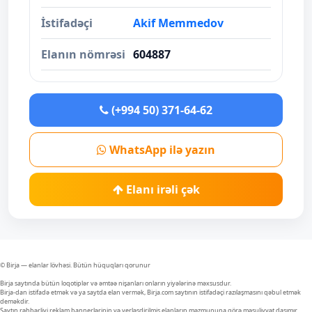
İstifadəçi
Akif Memmedov
Elanın nömrəsi
604887
(+994 50) 371-64-62
WhatsApp ilə yazın
Elanı irəli çək
© Birja — elanlar lövhəsi. Bütün hüquqları qorunur
Birja saytında bütün loqotiplər və əmtəə nişanları onların yiyələrinə məxsusdur.
Birja-dan istifadə etmək və ya saytda elan vermək, Birja.com saytının istifadəçi razılaşmasını qəbul etmək
deməkdir.
Saytın rəhbərliyi reklam bannerlərinin və yerləşdirilmiş elanların məzmununa görə məsuliyyət daşımır.