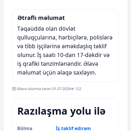
Ətraflı məlumat
Təqaüddə olan dövlət
qulluqçularına, hərbiçilərə, polislərə
və tibb işçilərinə əməkdaşlıq təklif
olunur. İş saatı 10-dan 17-dəkdir və
iş qrafiki tənzimlənəndir. Əlavə
məlumat üçün əlaqə saxlayın.
Əlavə olunma tarixi: 01.07.2026
122
Razılaşma yolu ilə
Bölmə
İş təklif edirəm