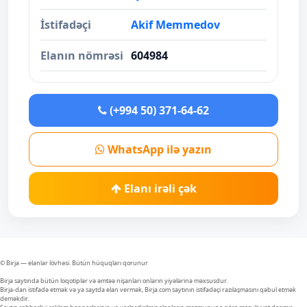
İstifadəçi
Akif Memmedov
Elanın nömrəsi
604984
(+994 50) 371-64-62
WhatsApp ilə yazın
Elanı irəli çək
© Birja — elanlar lövhəsi. Bütün hüquqları qorunur
Birja saytında bütün loqotiplər və əmtəə nişanları onların yiyələrinə məxsusdur.
Birja-dan istifadə etmək və ya saytda elan vermək, Birja.com saytının istifadəçi razılaşmasını qəbul etmək
deməkdir.