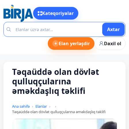
Kateqoriyalar
Axtar
+
Elan yerləşdir
Daxil ol
Təqaüddə olan dövlət
qulluqçularına
əməkdaşlıq təklifi
Ana səhifə
Elanlar
Təqaüddə olan dövlət qulluqçularına əməkdaşlıq təklifi