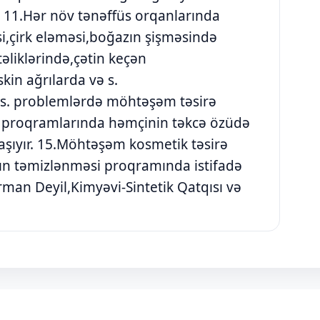
ə 11.Hər növ tənəffüs orqanlarında
i,çirk eləməsi,boğazın şişməsində
əliklərində,çətin keçən
kin ağrılarda və s.
 s. problemlərdə möhtəşəm təsirə
a proqramlarında həmçinin təkcə özüdə
aşıyır. 15.Möhtəşəm kosmetik təsirə
rın təmizlənməsi proqramında istifadə
man Deyil,Kimyəvi-Sintetik Qatqısı və