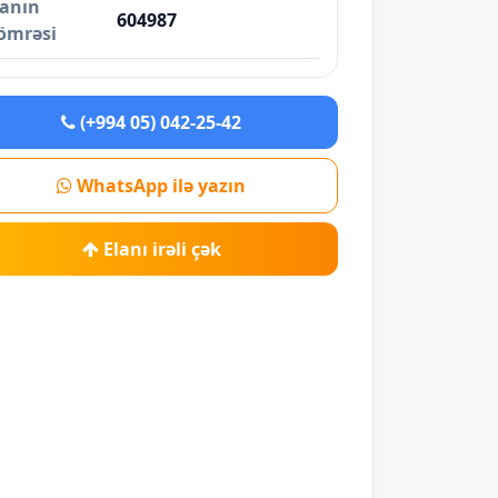
lanın
604987
ömrəsi
(+994 05) 042-25-42
WhatsApp ilə yazın
Elanı irəli çək