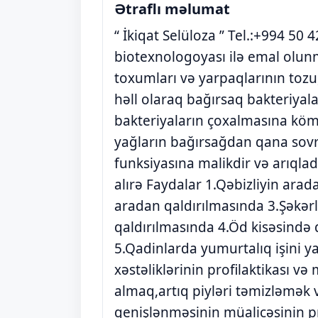
Ətraflı məlumat
“ İkiqat Selüloza ” Tel.:+994 5
biotexnologoyası ilə emal olunm
toxumları və yarpaqlarının tozu
həll olaraq bağırsaq bakteriyalar
bakteriyaların çoxalmasına kömə
yağların bağırsağdan qana sovru
funksiyasına malikdir və arıqla
alırə Faydalar 1.Qəbizliyin ara
aradan qaldırılmasında 3.Şəkər
qaldırılmasında 4.Öd kisəsində 
5.Qadinlarda yumurtalıq işini 
xəstəliklərinin profilaktikası v
almaq,artıq piyləri təmizləmək 
genişlənməsinin müalicəsinin 