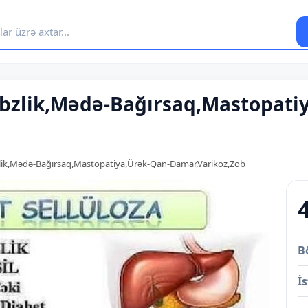
əbzlik,Mədə-Bağırsaq,Mastopati
zlik,Mədə-Bağırsaq,Mastopatiya,Ürək-Qan-Damar,Varikoz,Zob
B
İs