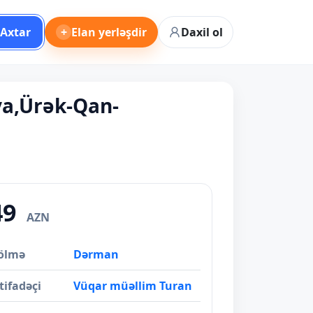
Axtar
+
Elan yerləşdir
Daxil ol
ya,Ürək-Qan-
49
AZN
ölmə
Dərman
tifadəçi
Vüqar müəllim Turan