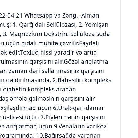
0 422-54-21 Whatsapp və Zəng. -Alman
uş: 1. Qarğıdalı Sellülozası, 2. Yemişan
, 3. Maqnezium Dekstrin. Sellüloza suda
ı üçün qidalı mühitə çevrilir.Faydalı
k edir.Toxluq hissi yaradır və artıq
lmasının qarşısını alır.Gözəl arıqlatma
dan zaman dəri sallanmasınız qarşısını
dan qaldırılmasında. 2.Babasilin kompleks
li diabetin kompleks aradan
daş əmələ gəlməsinin qarşısını alır
yaxşılaşdırmaq üçün 6.Ürək-qan-damar
ə müalicəsi üçün 7.Piylənmənin qarşısını
və arıqlatmaq üçün 9.Venaların varikoz
proqramında. 10.Bağırsağda yaranan