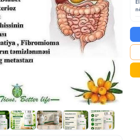
E
n
Next