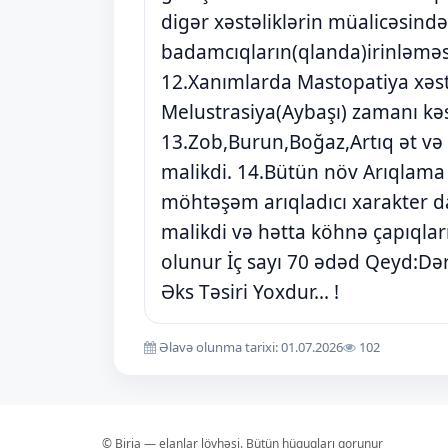
digər xəstəliklərin müalicəsind
badamcıqların(qlanda)irinləməs
12.Xanımlarda Mastopatiya xəst
Melustrasiya(Aybaşı) zamanı kəs
13.Zob,Burun,Boğaz,Artıq ət və
malikdi. 14.Bütün növ Arıqlam
möhtəşəm arıqladıcı xarakter d
malikdi və hətta köhnə çapıqla
olunur İç sayı 70 ədəd Qeyd:Dər
Əks Təsiri Yoxdur... !
Əlavə olunma tarixi: 01.07.2026
102
© Birja — elanlar lövhəsi. Bütün hüquqları qorunur