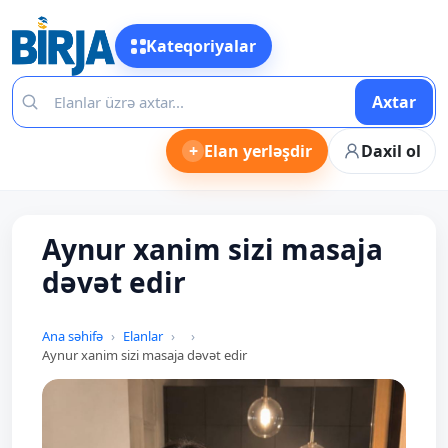
Kateqoriyalar
Axtar
+
Elan yerləşdir
Daxil ol
Aynur xanim sizi masaja
dəvət edir
Ana səhifə
Elanlar
Aynur xanim sizi masaja dəvət edir