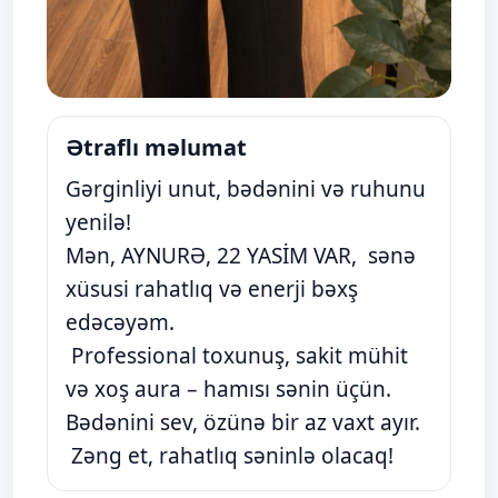
Ətraflı məlumat
Gərginliyi unut, bədənini və ruhunu
yenilə!
Mən, AYNURƏ, 22 YASİM VAR, sənə
xüsusi rahatlıq və enerji bəxş
edəcəyəm.
Professional toxunuş, sakit mühit
və xoş aura – hamısı sənin üçün.
Bədənini sev, özünə bir az vaxt ayır.
Zəng et, rahatlıq səninlə olacaq!