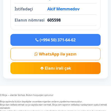
İstifadəçi
Akif Memmedov
Elanın nömrəsi
605598
(+994 50) 371-64-62
WhatsApp ilə yazın
Elanı irəli çək
© Birja — elanlar lövhəsi. Bütün hüquqları qorunur
Birja saytında bütün loqotiplər və əmtəə nişanları onların yiyələrinə məxsusdur.
Birja-dan istifadə etmək və ya saytda elan vermək, Birja.com saytının istifadəçi razılaşmasını qəbul etmək
deməkdir.