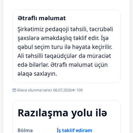
Ətraflı məlumat
Şirkətimiz pedaqoji təhsili, təcrübəli
şəxslərə əməkdaşlıq təklif edir. İşə
qəbul seçim turu ilə həyata keçirilir.
Ali təhsilli təqaüdçülər də müraciət
edə bilərlər. Ətraflı məlumat üçün
əlaqə saxlayın.
Əlavə olunma tarixi: 06.07.2026
109
Razılaşma yolu ilə
Bölmə
İş təklif edirəm