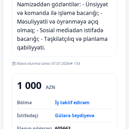
Namizəddən gözləntilər: - Ünsiyyət
və komanda ilə işləmə bacarığı; -
Məsuliyyətli və öyrənməyə açıq
olmaq; - Sosial mediadan istifadə
bacarığı; - Təşkilatçılıq və planlama
qabiliyyəti.
Əlavə olunma tarixi: 07.07.2026
133
1 000
AZN
Bölmə
İş təklif edirəm
İstifadəçi
Gülarə Seydiyeva
Elanın nömrəsi
605663