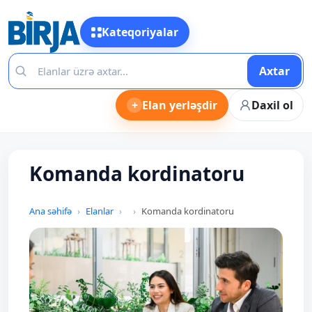
Kateqoriyalar
Axtar
+
Elan yerləşdir
Daxil ol
Komanda kordinatoru
Ana səhifə
Elanlar
Komanda kordinatoru