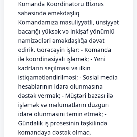
Komanda Koordinatoru Bİznes
sahəsində əməkdaşlıq
Komandamıza məsuliyyətli, ünsiyyət
bacarığı yüksək və inkişaf yönümlü
namizədləri əməkdaşlığa dəvət
edirik. Görəcəyin işlər: - Komanda
ilə koordinasiyalı işləmək; - Yeni
kadrların seçilməsi və ilkin
istiqamətləndirilməsi; - Sosial media
hesablarının idarə olunmasına
dəstək vermək; - Müştəri bazası ilə
işləmək və məlumatların düzgün
idarə olunmasını təmin etmək; -
Gündəlik iş prosesinin təşkilində
komandaya dəstək olmaq.