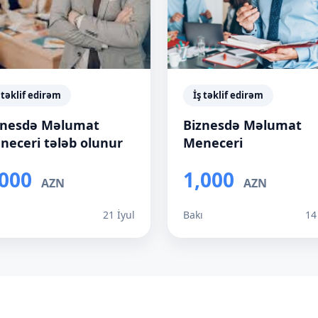
 təklif edirəm
İş təklif edirəm
znesdə Məlumat
Biznesdə Məlumat
neceri tələb olunur
Meneceri
,000
1,000
AZN
AZN
ı
21 İyul
Bakı
14