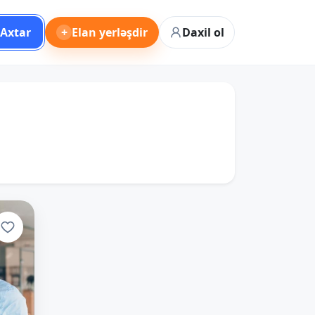
Axtar
+
Elan yerləşdir
Daxil ol