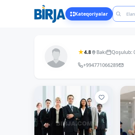
Kateqoriyalar
★
4.8
Bakı
Qoşulub: 
+994771066289