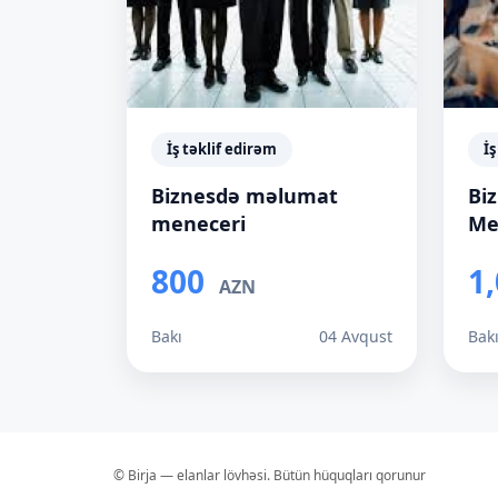
İş təklif edirəm
İş
Biznesdə məlumat
Bi
meneceri
Me
800
1
AZN
Bakı
04 Avqust
Bak
© Birja — elanlar lövhəsi. Bütün hüquqları qorunur