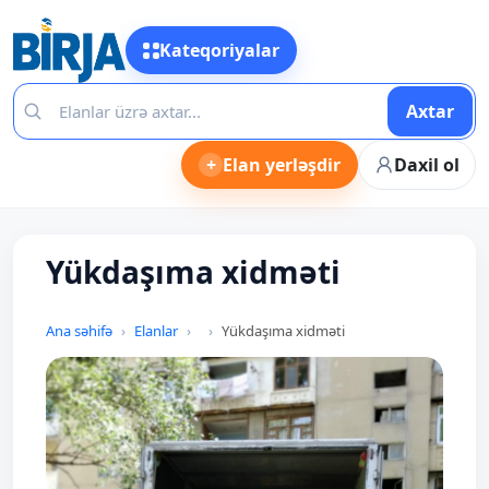
Kateqoriyalar
Axtar
+
Elan yerləşdir
Daxil ol
Yükdaşıma xidməti
Ana səhifə
Elanlar
Yükdaşıma xidməti