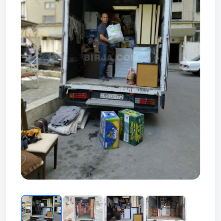
Prev
Next