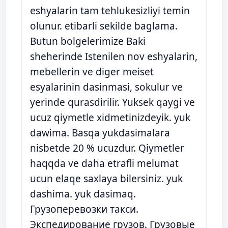
eshyalarin tam tehlukesizliyi temin
olunur. etibarli sekilde baglama.
Butun bolgelerimize Baki
sheherinde Istenilen nov eshyalarin,
mebellerin ve diger meiset
esyalarinin dasinmasi, sokulur ve
yerinde qurasdirilir. Yuksek qaygi ve
ucuz qiymetle xidmetinizdeyik. yuk
dawima. Basqa yukdasimalara
nisbetde 20 % ucuzdur. Qiymetler
haqqda ve daha etrafli melumat
ucun elaqe saxlaya bilersiniz. yuk
dashima. yuk dasimaq.
Грузоперевозки такси.
Экспедирование грузов. Грузовые