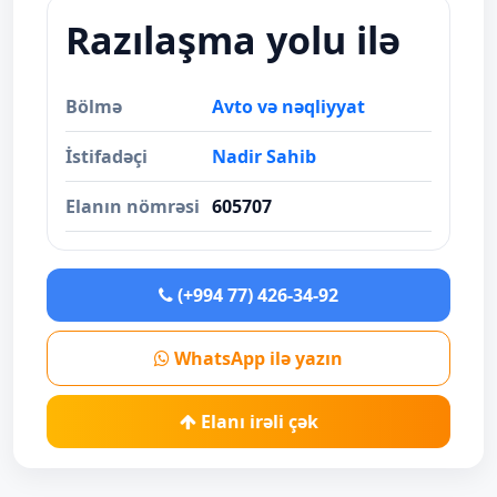
Razılaşma yolu ilə
Bölmə
Avto və nəqliyyat
İstifadəçi
Nadir Sahib
Elanın nömrəsi
605707
(+994 77) 426-34-92
WhatsApp ilə yazın
Elanı irəli çək