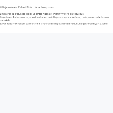
© Birja — elanlar lövhəsi. Bütün hüquqları qorunur
Birja saytında bütün loqotiplər və əmtəə nişanları onların yiyələrinə məxsusdur.
Birja-dan istifadə etmək və ya saytda elan vermək, Birja.com saytının istifadəçi razılaşmasını qəbul etmək
deməkdir.
Saytın rəhbərliyi reklam bannerlərinin və yerləşdirilmiş elanların məzmununa görə məsuliyyət daşımır.