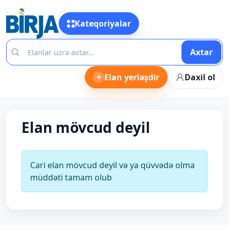
Kateqoriyalar
Axtar
+
Elan yerləşdir
Daxil ol
Elan mövcud deyil
Cari elan mövcud deyil və ya qüvvədə olma
müddəti tamam olub