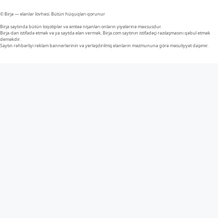
© Birja — elanlar lövhəsi. Bütün hüquqları qorunur
Birja saytında bütün loqotiplər və əmtəə nişanları onların yiyələrinə məxsusdur.
Birja-dan istifadə etmək və ya saytda elan vermək, Birja.com saytının istifadəçi razılaşmasını qəbul etmək
deməkdir.
Saytın rəhbərliyi reklam bannerlərinin və yerləşdirilmiş elanların məzmununa görə məsuliyyət daşımır.