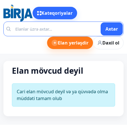
Kateqoriyalar
Axtar
+
Elan yerləşdir
Daxil ol
Elan mövcud deyil
Cari elan mövcud deyil və ya qüvvədə olma
müddəti tamam olub