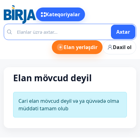
Kateqoriyalar
Axtar
+
Elan yerləşdir
Daxil ol
Elan mövcud deyil
Cari elan mövcud deyil və ya qüvvədə olma
müddəti tamam olub