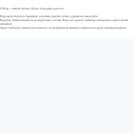
© Birja — elanlar lövhəsi. Bütün hüquqları qorunur
Birja saytında bütün loqotiplər və əmtəə nişanları onların yiyələrinə məxsusdur.
Birja-dan istifadə etmək və ya saytda elan vermək, Birja.com saytının istifadəçi razılaşmasını qəbul etmək
deməkdir.
Saytın rəhbərliyi reklam bannerlərinin və yerləşdirilmiş elanların məzmununa görə məsuliyyət daşımır.