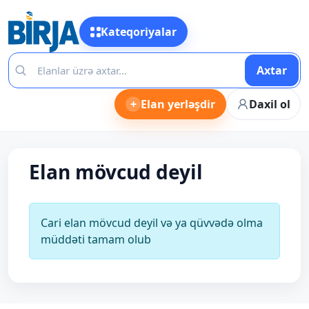
Kateqoriyalar
Axtar
+
Elan yerləşdir
Daxil ol
Elan mövcud deyil
Cari elan mövcud deyil və ya qüvvədə olma
müddəti tamam olub