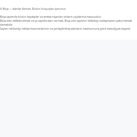
© Birja — elanlar lövhəsi. Bütün hüquqları qorunur
Birja saytında bütün loqotiplər və əmtəə nişanları onların yiyələrinə məxsusdur.
Birja-dan istifadə etmək və ya saytda elan vermək, Birja.com saytının istifadəçi razılaşmasını qəbul etmək
deməkdir.
Saytın rəhbərliyi reklam bannerlərinin və yerləşdirilmiş elanların məzmununa görə məsuliyyət daşımır.