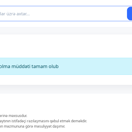
ə olma müddəti tamam olub
lərinə məxsusdur.
aytının istifadəçi razılaşmasını qəbul etmək deməkdir.
ların məzmununa görə məsuliyyət daşımır.