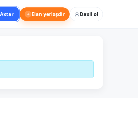
Axtar
+
Elan yerləşdir
Daxil ol