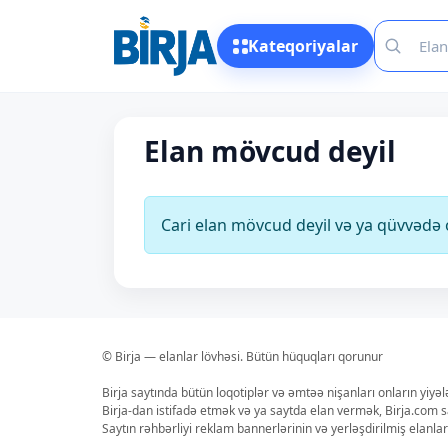
Kateqoriyalar
Elan mövcud deyil
Cari elan mövcud deyil və ya qüvvəd
© Birja — elanlar lövhəsi. Bütün hüquqları qorunur
Birja saytında bütün loqotiplər və əmtəə nişanları onların yiyə
Birja-dan istifadə etmək və ya saytda elan vermək, Birja.com s
Saytın rəhbərliyi reklam bannerlərinin və yerləşdirilmiş elan