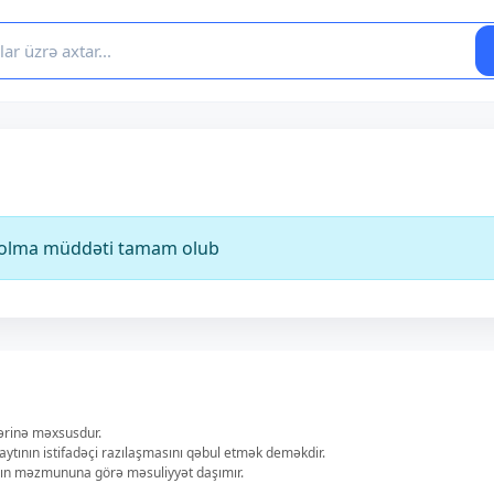
ə olma müddəti tamam olub
lərinə məxsusdur.
aytının istifadəçi razılaşmasını qəbul etmək deməkdir.
ların məzmununa görə məsuliyyət daşımır.