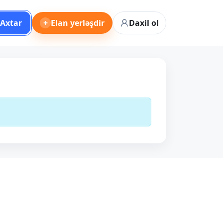
Axtar
+
Elan yerləşdir
Daxil ol