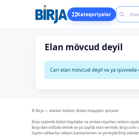
Kateqoriyalar
Elan mövcud deyil
Cari elan mövcud deyil və ya qüvvəd
© Birja — elanlar lövhəsi. Bütün hüquqları qorunur
Birja saytında bütün loqotiplər və əmtəə nişanları onların yiyə
Birja-dan istifadə etmək və ya saytda elan vermək, Birja.com s
Saytın rəhbərliyi reklam bannerlərinin və yerləşdirilmiş elan