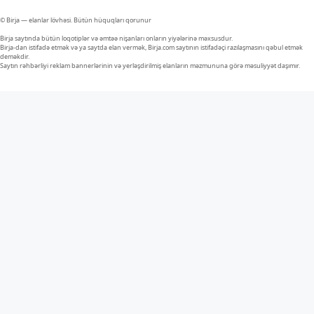
© Birja — elanlar lövhəsi. Bütün hüquqları qorunur
Birja saytında bütün loqotiplər və əmtəə nişanları onların yiyələrinə məxsusdur.
Birja-dan istifadə etmək və ya saytda elan vermək, Birja.com saytının istifadəçi razılaşmasını qəbul etmək
deməkdir.
Saytın rəhbərliyi reklam bannerlərinin və yerləşdirilmiş elanların məzmununa görə məsuliyyət daşımır.