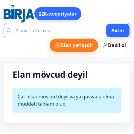
Kateqoriyalar
Axtar
+
Elan yerləşdir
Daxil ol
Elan mövcud deyil
Cari elan mövcud deyil və ya qüvvədə olma
müddəti tamam olub