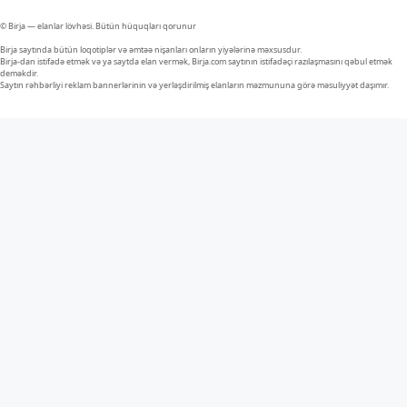
© Birja — elanlar lövhəsi. Bütün hüquqları qorunur
Birja saytında bütün loqotiplər və əmtəə nişanları onların yiyələrinə məxsusdur.
Birja-dan istifadə etmək və ya saytda elan vermək, Birja.com saytının istifadəçi razılaşmasını qəbul etmək
deməkdir.
Saytın rəhbərliyi reklam bannerlərinin və yerləşdirilmiş elanların məzmununa görə məsuliyyət daşımır.