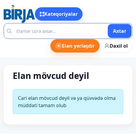
Kateqoriyalar
Axtar
+
Elan yerləşdir
Daxil ol
Elan mövcud deyil
Cari elan mövcud deyil və ya qüvvədə olma
müddəti tamam olub