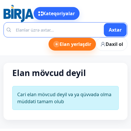
Kateqoriyalar
Axtar
+
Elan yerləşdir
Daxil ol
Elan mövcud deyil
Cari elan mövcud deyil və ya qüvvədə olma
müddəti tamam olub