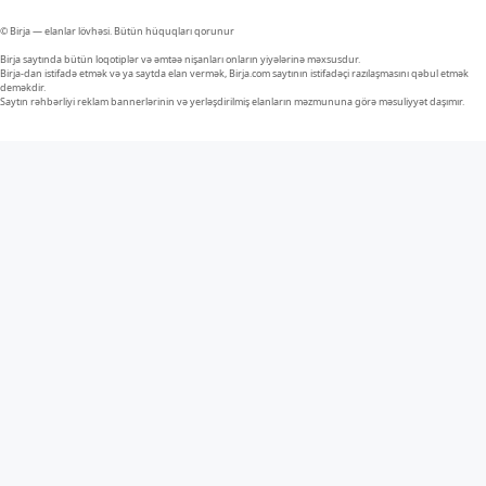
© Birja — elanlar lövhəsi. Bütün hüquqları qorunur
Birja saytında bütün loqotiplər və əmtəə nişanları onların yiyələrinə məxsusdur.
Birja-dan istifadə etmək və ya saytda elan vermək, Birja.com saytının istifadəçi razılaşmasını qəbul etmək
deməkdir.
Saytın rəhbərliyi reklam bannerlərinin və yerləşdirilmiş elanların məzmununa görə məsuliyyət daşımır.