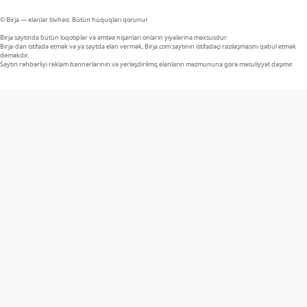
© Birja — elanlar lövhəsi. Bütün hüquqları qorunur
Birja saytında bütün loqotiplər və əmtəə nişanları onların yiyələrinə məxsusdur.
Birja-dan istifadə etmək və ya saytda elan vermək, Birja.com saytının istifadəçi razılaşmasını qəbul etmək
deməkdir.
Saytın rəhbərliyi reklam bannerlərinin və yerləşdirilmiş elanların məzmununa görə məsuliyyət daşımır.