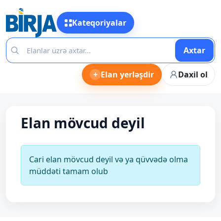
Kateqoriyalar
Axtar
+
Elan yerləşdir
Daxil ol
Elan mövcud deyil
Cari elan mövcud deyil və ya qüvvədə olma
müddəti tamam olub