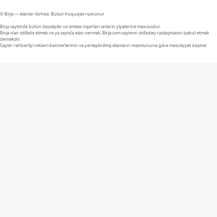
© Birja — elanlar lövhəsi. Bütün hüquqları qorunur
Birja saytında bütün loqotiplər və əmtəə nişanları onların yiyələrinə məxsusdur.
Birja-dan istifadə etmək və ya saytda elan vermək, Birja.com saytının istifadəçi razılaşmasını qəbul etmək
deməkdir.
Saytın rəhbərliyi reklam bannerlərinin və yerləşdirilmiş elanların məzmununa görə məsuliyyət daşımır.