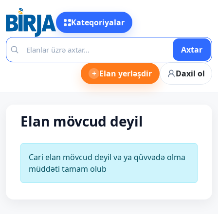
Kateqoriyalar
Axtar
+
Elan yerləşdir
Daxil ol
Elan mövcud deyil
Cari elan mövcud deyil və ya qüvvədə olma
müddəti tamam olub