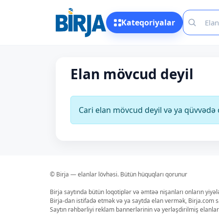
Kateqoriyalar
Elan mövcud deyil
Cari elan mövcud deyil və ya qüvvəd
© Birja — elanlar lövhəsi. Bütün hüquqları qorunur
Birja saytında bütün loqotiplər və əmtəə nişanları onların yiyə
Birja-dan istifadə etmək və ya saytda elan vermək, Birja.com s
Saytın rəhbərliyi reklam bannerlərinin və yerləşdirilmiş elan