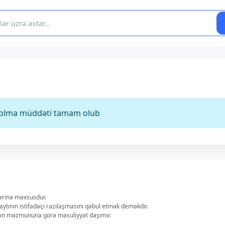
ə olma müddəti tamam olub
lərinə məxsusdur.
aytının istifadəçi razılaşmasını qəbul etmək deməkdir.
ların məzmununa görə məsuliyyət daşımır.