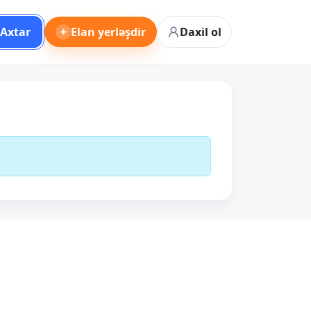
Axtar
+
Elan yerləşdir
Daxil ol