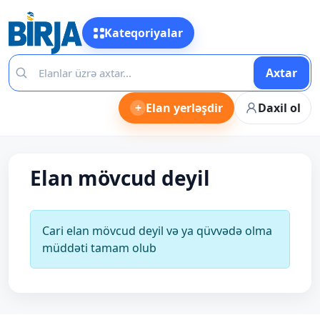
Kateqoriyalar
Axtar
+
Elan yerləşdir
Daxil ol
Elan mövcud deyil
Cari elan mövcud deyil və ya qüvvədə olma
müddəti tamam olub