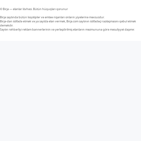
© Birja — elanlar lövhəsi. Bütün hüquqları qorunur
Birja saytında bütün loqotiplər və əmtəə nişanları onların yiyələrinə məxsusdur.
Birja-dan istifadə etmək və ya saytda elan vermək, Birja.com saytının istifadəçi razılaşmasını qəbul etmək
deməkdir.
Saytın rəhbərliyi reklam bannerlərinin və yerləşdirilmiş elanların məzmununa görə məsuliyyət daşımır.