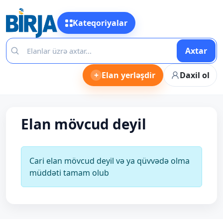
Kateqoriyalar
Axtar
+
Elan yerləşdir
Daxil ol
Elan mövcud deyil
Cari elan mövcud deyil və ya qüvvədə olma
müddəti tamam olub