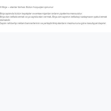
© Birja — elanlar lövhəsi. Bütün hüquqları qorunur
Birja saytında bütün loqotiplər və əmtəə nişanları onların yiyələrinə məxsusdur.
Birja-dan istifadə etmək və ya saytda elan vermək, Birja.com saytının istifadəçi razılaşmasını qəbul etmək
deməkdir.
Saytın rəhbərliyi reklam bannerlərinin və yerləşdirilmiş elanların məzmununa görə məsuliyyət daşımır.