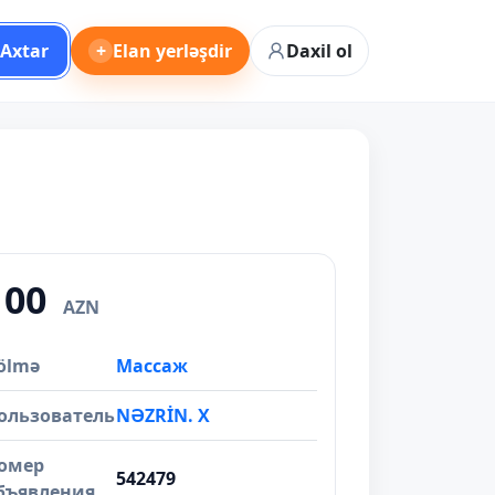
Axtar
+
Elan yerləşdir
Daxil ol
100
AZN
ölmə
Массаж
ользователь
NƏZRİN. X
омер
542479
бъявления