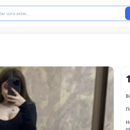
B
П
Н
о