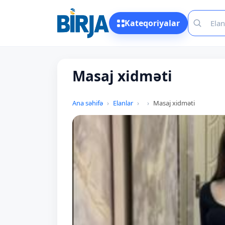
Kateqoriyalar
Masaj xidməti
Ana səhifə
Elanlar
Masaj xidməti