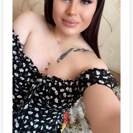
Prev
Next