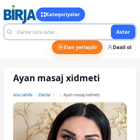
Kateqoriyalar
Axtar
+
Elan yerləşdir
Daxil ol
Ayan masaj xidmeti
Ana səhifə
Elanlar
Ayan masaj xidmeti