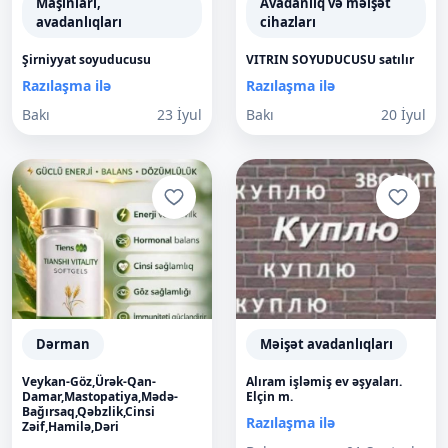
Maşınları,
Avadanlıq və məişət
avadanlıqları
cihazları
Şirniyyat soyuducusu
VITRIN SOYUDUCUSU satılır
Razılaşma ilə
Razılaşma ilə
Bakı
23 İyul
Bakı
20 İyul
Dərman
Məişət avadanlıqları
Veykan-Göz,Ürək-Qan-
Alıram işləmiş ev əşyaları.
Damar,Mastopatiya,Mədə-
Elçin m.
Bağırsaq,Qəbzlik,Cinsi
Razılaşma ilə
Zəif,Hamilə,Dəri