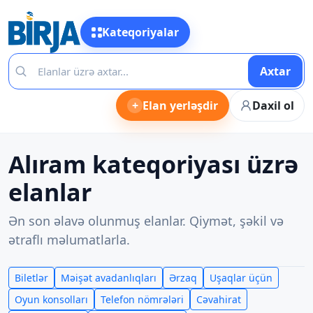
Kateqoriyalar
Axtar
+
Elan yerləşdir
Daxil ol
Alıram kateqoriyası üzrə
elanlar
Ən son əlavə olunmuş elanlar. Qiymət, şəkil və
ətraflı məlumatlarla.
Biletlər
Məişət avadanlıqları
Ərzaq
Uşaqlar üçün
Oyun konsolları
Telefon nömrələri
Cəvahirat