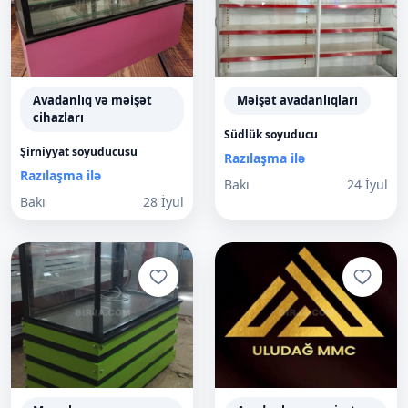
Avadanlıq və məişət
Məişət avadanlıqları
cihazları
Südlük soyuducu
Şirniyyat soyuducusu
Razılaşma ilə
Razılaşma ilə
Bakı
24 İyul
Bakı
28 İyul