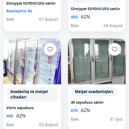
SIrniyyat SOYDUCUSU satılır
SIrniyyat SOYDUCUSU satılır
Razılaşma ilə
AZN
400
Bakı
07 Avqust
Bakı
04 Avqust
Avadanlıq və məişət
Məişət avadanlıqları
cihazları
Ət soyuducu satılır
Vitrin soyuducu
AZN
670
AZN
400
Bakı
31 İyul
Bakı
03 Avqust