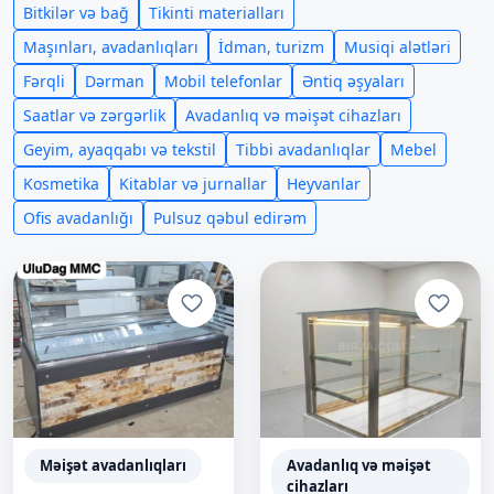
Bitkilər və bağ
Tikinti materialları
Maşınları, avadanlıqları
İdman, turizm
Musiqi alətləri
Fərqli
Dərman
Mobil telefonlar
Əntiq əşyaları
Saatlar və zərgərlik
Avadanlıq və məişət cihazları
Geyim, ayaqqabı və tekstil
Tibbi avadanlıqlar
Mebel
Kosmetika
Kitablar və jurnallar
Heyvanlar
Ofis avadanlığı
Pulsuz qəbul edirəm
Məişət avadanlıqları
Avadanlıq və məişət
cihazları