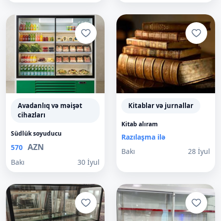
Avadanlıq və məişət
Kitablar və jurnallar
cihazları
Kitab alıram
Südlük soyuducu
Razılaşma ilə
AZN
570
Bakı
28 İyul
Bakı
30 İyul