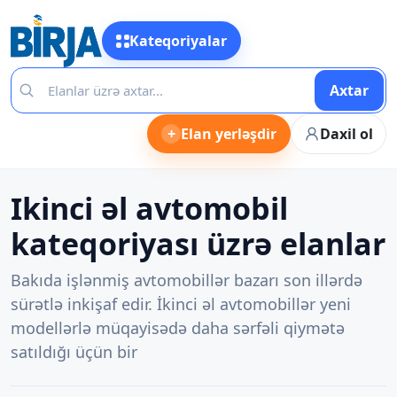
Kateqoriyalar
Axtar
+
Elan yerləşdir
Daxil ol
Ikinci əl avtomobil
kateqoriyası üzrə elanlar
Bakıda işlənmiş avtomobillər bazarı son illərdə
sürətlə inkişaf edir. İkinci əl avtomobillər yeni
modellərlə müqayisədə daha sərfəli qiymətə
satıldığı üçün bir