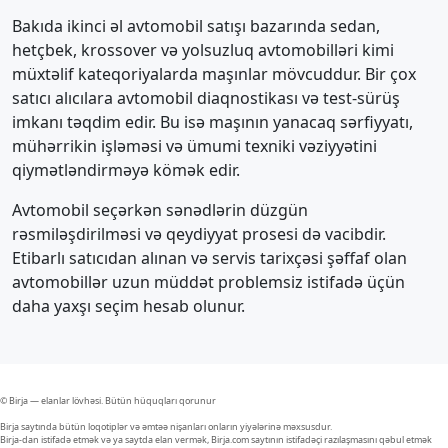
Bakıda ikinci əl avtomobil satışı bazarında sedan,
hetçbek, krossover və yolsuzluq avtomobilləri kimi
müxtəlif kateqoriyalarda maşınlar mövcuddur. Bir çox
satıcı alıcılara avtomobil diaqnostikası və test-sürüş
imkanı təqdim edir. Bu isə maşının yanacaq sərfiyyatı,
mühərrikin işləməsi və ümumi texniki vəziyyətini
qiymətləndirməyə kömək edir.
Avtomobil seçərkən sənədlərin düzgün
rəsmiləşdirilməsi və qeydiyyat prosesi də vacibdir.
Etibarlı satıcıdan alınan və servis tarixçəsi şəffaf olan
avtomobillər uzun müddət problemsiz istifadə üçün
daha yaxşı seçim hesab olunur.
© Birja — elanlar lövhəsi. Bütün hüquqları qorunur
Birja saytında bütün loqotiplər və əmtəə nişanları onların yiyələrinə məxsusdur.
Birja-dan istifadə etmək və ya saytda elan vermək, Birja.com saytının istifadəçi razılaşmasını qəbul etmək