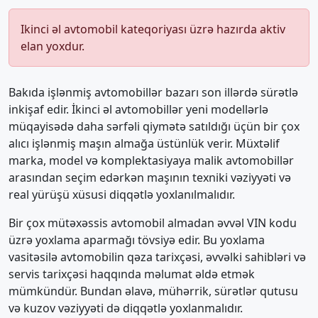
Ikinci əl avtomobil kateqoriyası üzrə hazırda aktiv
elan yoxdur.
Bakıda işlənmiş avtomobillər bazarı son illərdə sürətlə
inkişaf edir. İkinci əl avtomobillər yeni modellərlə
müqayisədə daha sərfəli qiymətə satıldığı üçün bir çox
alıcı işlənmiş maşın almağa üstünlük verir. Müxtəlif
marka, model və komplektasiyaya malik avtomobillər
arasından seçim edərkən maşının texniki vəziyyəti və
real yürüşü xüsusi diqqətlə yoxlanılmalıdır.
Bir çox mütəxəssis avtomobil almadan əvvəl VIN kodu
üzrə yoxlama aparmağı tövsiyə edir. Bu yoxlama
vasitəsilə avtomobilin qəza tarixçəsi, əvvəlki sahibləri və
servis tarixçəsi haqqında məlumat əldə etmək
mümkündür. Bundan əlavə, mühərrik, sürətlər qutusu
və kuzov vəziyyəti də diqqətlə yoxlanmalıdır.