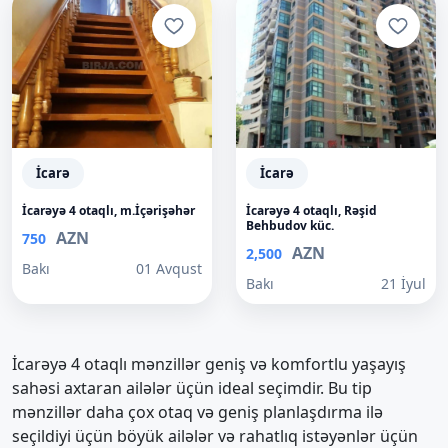
İcarə
İcarə
İcarəyə 4 otaqlı, m.İçərişəhər
İcarəyə 4 otaqlı, Rəşid
Behbudov küc.
AZN
750
AZN
2,500
Bakı
01 Avqust
Bakı
21 İyul
İcarəyə 4 otaqlı mənzillər geniş və komfortlu yaşayış
sahəsi axtaran ailələr üçün ideal seçimdir. Bu tip
mənzillər daha çox otaq və geniş planlaşdırma ilə
seçildiyi üçün böyük ailələr və rahatlıq istəyənlər üçün