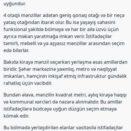
uyğundur.
4 otaqlı mənzillər adətən geniş qonaq otağı və bir neçə
yataq otağından ibarət olur. Bu isə yaşayış sahəsini
funksional şəkildə bölməyə və hər bir ailə üzvü üçün
ayrıca məkan yaratmağa imkan verir. İstifadəçilər
təmirli, mebelli və ya əşyasız mənzillər arasından seçim
edə bilərlər.
Bakıda kirayə mənzil seçərkən yerləşmə əsas amillərdən
biridir. Şəhər mərkəzinə yaxınlıq, metro və nəqliyyat
imkanları, həmçinin inkişaf etmiş infrastruktur gündəlik
rahatlıq üçün vacibdir.
Bundan əlavə, mənzilin kvadrat metri, aylıq kirayə haqqı
və kommunal xərcləri də nəzərə alınmalıdır. Bu amillər
istifadəçilərə büdcəyə uyğun düzgün seçim etməyə
kömək edir.
Bu bölmədə yerləşdirilən elanlar vasitəsilə istifadəçilər