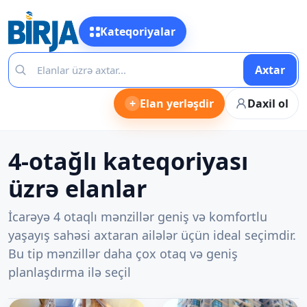
Kateqoriyalar
Axtar
+
Elan yerləşdir
Daxil ol
4-otağlı kateqoriyası
üzrə elanlar
İcarəyə 4 otaqlı mənzillər geniş və komfortlu
yaşayış sahəsi axtaran ailələr üçün ideal seçimdir.
Bu tip mənzillər daha çox otaq və geniş
planlaşdırma ilə seçil