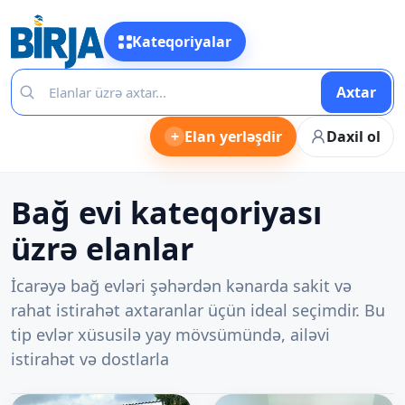
Kateqoriyalar
Axtar
+
Elan yerləşdir
Daxil ol
Bağ evi kateqoriyası
üzrə elanlar
İcarəyə bağ evləri şəhərdən kənarda sakit və
rahat istirahət axtaranlar üçün ideal seçimdir. Bu
tip evlər xüsusilə yay mövsümündə, ailəvi
istirahət və dostlarla