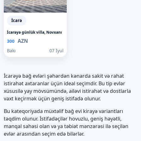
İcarə
İcarəyə günlük villa, Novxanı
AZN
300
Bakı
07 İyul
İcarəyə bağ evləri şəhərdən kənarda sakit və rahat
istirahət axtaranlar üçün ideal seçimdir. Bu tip evlər
xüsusilə yay mövsümündə, ailəvi istirahət və dostlarla
vaxt keçirmək üçün geniş istifadə olunur.
Bu kateqoriyada müxtəlif bağ evi kirayə variantları
təqdim olunur. İstifadəçilər hovuzlu, geniş həyətli,
manqal sahəsi olan və ya təbiət mənzərəsi ilə seçilən
evlər arasından seçim edə bilərlər.