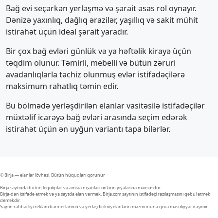
Bağ evi seçərkən yerləşmə və şərait əsas rol oynayır.
Dənizə yaxınlıq, dağlıq ərazilər, yaşıllıq və sakit mühit
istirahət üçün ideal şərait yaradır.
Bir çox bağ evləri günlük və ya həftəlik kirayə üçün
təqdim olunur. Təmirli, mebelli və bütün zəruri
avadanlıqlarla təchiz olunmuş evlər istifadəçilərə
maksimum rahatlıq təmin edir.
Bu bölmədə yerləşdirilən elanlar vasitəsilə istifadəçilər
müxtəlif icarəyə bağ evləri arasında seçim edərək
istirahət üçün ən uyğun variantı tapa bilərlər.
© Birja — elanlar lövhəsi. Bütün hüquqları qorunur
Birja saytında bütün loqotiplər və əmtəə nişanları onların yiyələrinə məxsusdur.
Birja-dan istifadə etmək və ya saytda elan vermək, Birja.com saytının istifadəçi razılaşmasını qəbul etmək
deməkdir.
Saytın rəhbərliyi reklam bannerlərinin və yerləşdirilmiş elanların məzmununa görə məsuliyyət daşımır.