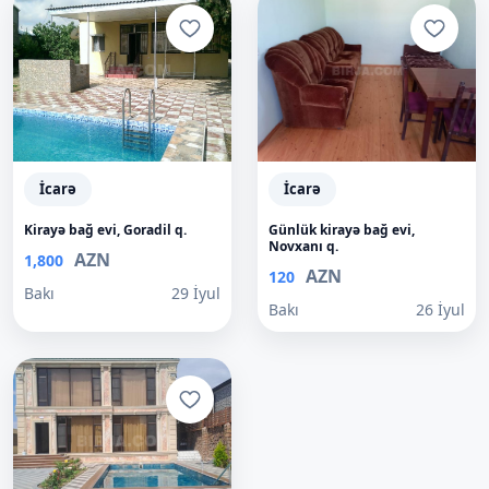
İcarə
İcarə
Kirayə bağ evi, Goradil q.
Günlük kirayə bağ evi,
Novxanı q.
AZN
1,800
AZN
120
Bakı
29 İyul
Bakı
26 İyul