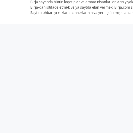
Birja saytında bütün loqotiplər və əmtəə nişanları onların yiyə
Birja-dan istifadə etmək və ya saytda elan vermək, Birja.com s
Saytın rəhbərliyi reklam bannerlərinin və yerləşdirilmiş elan