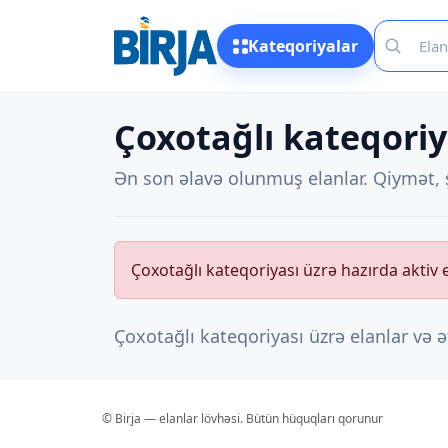
Kateqoriyalar
Çoxotağlı kateqoriy
Ən son əlavə olunmuş elanlar. Qiymət, ş
Çoxotağlı kateqoriyası üzrə hazırda aktiv 
Çoxotağlı kateqoriyası üzrə elanlar və 
© Birja — elanlar lövhəsi. Bütün hüquqları qorunur