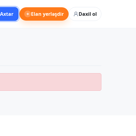
Axtar
+
Elan yerləşdir
Daxil ol