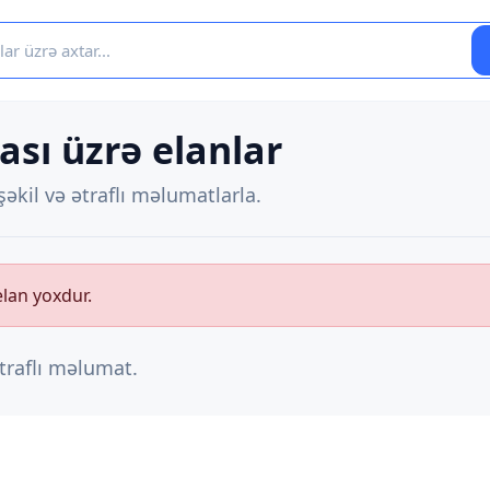
ası üzrə elanlar
əkil və ətraflı məlumatlarla.
elan yoxdur.
ətraflı məlumat.