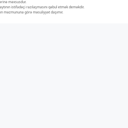
lərinə məxsusdur.
aytının istifadəçi razılaşmasını qəbul etmək deməkdir.
ların məzmununa görə məsuliyyət daşımır.